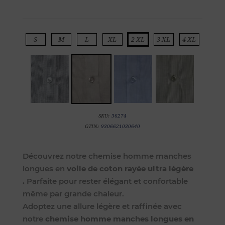
S
M
L
XL
2 XL
3 XL
4 XL
SKU:
36274
GTIN:
9306621030640
Découvrez notre chemise homme manches
longues en
voile de coton rayée ultra légère
.
Parfaite pour rester élégant et confortable
même par grande chaleur.
Adoptez une allure légère et raffinée avec
notre
chemise homme manches longues en