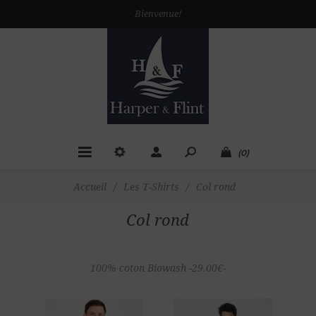
Bienvenue!
(0)
Accueil
/
Les T-Shirts
/
Col rond
Col rond
100% coton Biowash -29.00€-