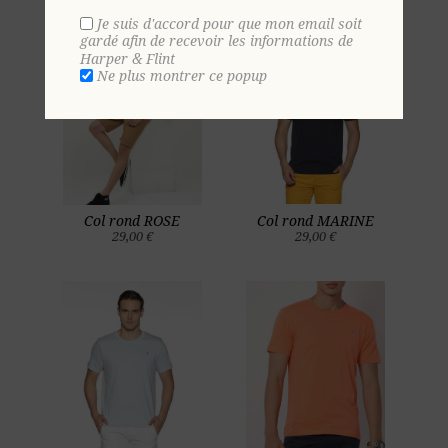
Je suis d'accord pour que mon email soit
gardé afin de recevoir les informations de
Harper & Flint
Ne plus montrer ce popup
Col rond ROSE
Col rond MARINE
29,00 €
29,00 €