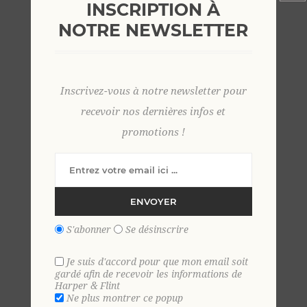
INSCRIPTION À
NOTRE NEWSLETTER
Inscrivez-vous à notre newsletter pour
recevoir nos dernières infos et
promotions !
bermuda lin élastiqué uni
bermuda lin élastiqué uni
MARINE
KAKI
59,00 €
59,00 €
ENVOYER
S'abonner
Se désinscrire
Je suis d'accord pour que mon email soit
gardé afin de recevoir les informations de
Harper & Flint
Ne plus montrer ce popup