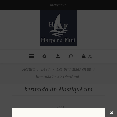
Bienvenue!
(0)
Accueil
/
Le lin
/
Les bermudas en lin
/
bermuda lin élastiqué uni
bermuda lin élastiqué uni
59.00 €