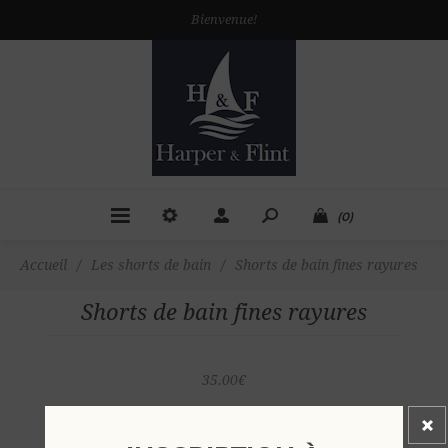
Bienvenue!
(0)
Accueil
/
Les shorts de bain
/
Shorts de bain fines rayures
Shorts de bain fines rayures
35.00€