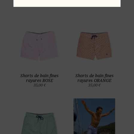
rayures JAUNE
rayures ROUGE
35,00 €
35,00 €
Shorts de bain fines
Shorts de bain fines
rayures ROSE
rayures ORANGE
35,00 €
35,00 €