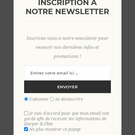
INSCRIPTION À
NOTRE NEWSLETTER
Inscrivez-vous à notre newsletter pour
recevoir nos dernières infos et
Shorts de bain fines
Shorts de bain fines
rayures MARINE
rayures CIEL
promotions !
35,00 €
35,00 €
ENVOYER
S'abonner
Se désinscrire
Je suis d'accord pour que mon email soit
gardé afin de recevoir les informations de
Harper & Flint
Ne plus montrer ce popup
Shorts de bain fines
Shorts de bain fines