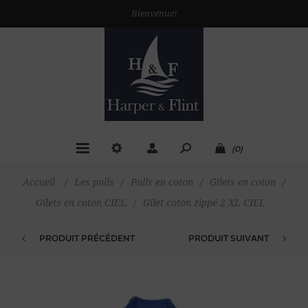
Bienvenue!
(0)
Accueil
/
Les pulls
/
Pulls en coton
/
Gilets en coton
/
Gilets en coton CIEL
/
Gilet coton zippé 2 XL CIEL
PRODUIT PRÉCÉDENT
PRODUIT SUIVANT