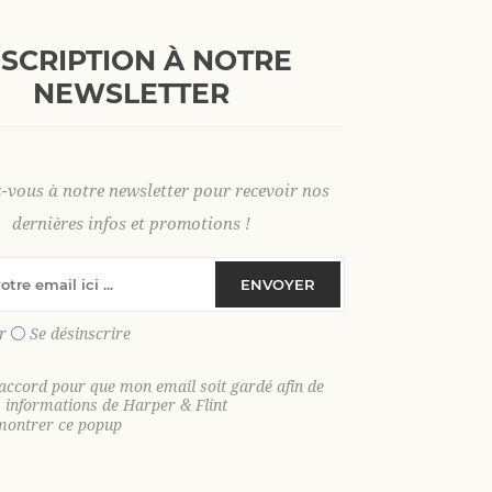
+
AJOUTER AU PANI
-
NSCRIPTION À NOTRE
NEWSLETTER
M
2 XL
z-vous à notre newsletter pour recevoir nos
dernières infos et promotions !
SKU:
36307
ENVOYER
GTIN:
9306621030978
r
Se désinscrire
Voici le bermuda qu’il vous faut cet é
maximum de confort, de style et de lib
'accord pour que mon email soit gardé afin de
s informations de Harper & Flint
montrer ce popup
Craquez pour notre bermuda en velours
absolu et allure décontractée. Doux au 
subtilement travaillée qui apporte du ca