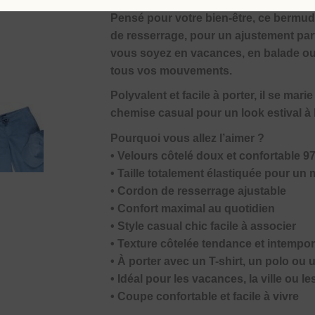
Pensé pour votre bien-être, ce bermuda
de resserrage, pour un ajustement parf
vous soyez en vacances, en balade ou 
tous vos mouvements.
Polyvalent et facile à porter, il se mar
chemise casual pour un look estival à 
Pourquoi vous allez l’aimer ?
• Velours côtelé doux et confortable 
• Taille totalement élastiquée pour un 
• Cordon de resserrage ajustable
• Confort maximal au quotidien
• Style casual chic facile à associer
• Texture côtelée tendance et intempor
• À porter avec un T-shirt, un polo ou
• Idéal pour les vacances, la ville ou 
• Coupe confortable et facile à vivre