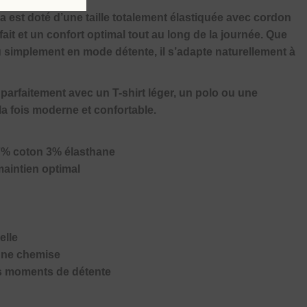
 est doté d’une taille totalement élastiquée avec cordon
ait et un confort optimal tout au long de la journée. Que
simplement en mode détente, il s’adapte naturellement à
ie parfaitement avec un T-shirt léger, un polo ou une
la fois moderne et confortable.
97% coton 3% élasthane
maintien optimal
elle
 une chemise
les moments de détente