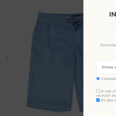
I
Inscrive
S'abonne
Je suis d
recevoir le
Ne plus 