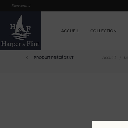
Bienvenue!
ACCUEIL
COLLECTION
Accueil
/
L
PRODUIT PRÉCÉDENT
BERMUDA VELOURS CÔTELÉ ÉLAS...