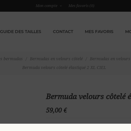
Mon compte
Mes favoris
(0)
GUIDE DES TAILLES
CONTACT
MES FAVORIS
MO
es bermudas
/
Bermudas en velours côtelé
/
Bermudas en velours 
Bermuda velours côtelé élastiqué 2 XL CIEL
Bermuda velours côtelé é
59,00 €