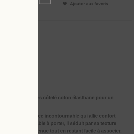
ER
Ajouter aux favoris
té, conçu en velours côtelé coton élasthane pour un
erté au quotidien.
 côtelé, une pièce incontournable qui allie confort
toucher et agréable à porter, il séduit par sa texture
ractère à votre tenue tout en restant facile à associer.