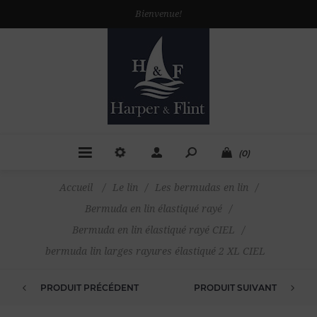
Bienvenue!
(0)
Accueil
/
Le lin
/
Les bermudas en lin
/
Bermuda en lin élastiqué rayé
/
Bermuda en lin élastiqué rayé CIEL
/
bermuda lin larges rayures élastiqué 2 XL CIEL
PRODUIT PRÉCÉDENT
PRODUIT SUIVANT