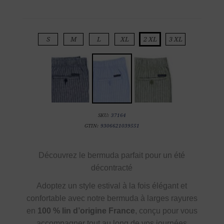
S
M
L
XL
2 XL
3 XL
SKU:
37164
GTIN:
9306621039551
Découvrez le bermuda parfait pour un été
décontracté
Adoptez un style estival à la fois élégant et
confortable avec notre bermuda à larges rayures
en
100 % lin d’origine France
, conçu pour vous
accompagner tout au long de vos journées