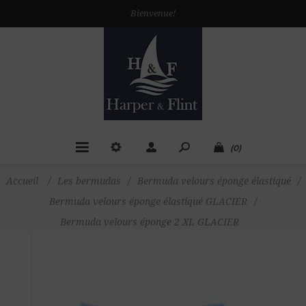
Bienvenue!
(0)
Accueil
/
Les bermudas
/
Bermuda velours éponge élastiqué
/
Bermuda velours éponge élastiqué GLACIER
/
Bermuda velours éponge 2 XL GLACIER