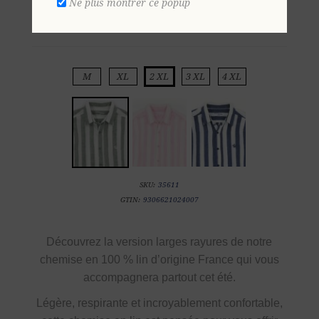
Ne plus montrer ce popup
Ajouter aux favoris
M
XL
2 XL
3 XL
4 XL
SKU:
35611
GTIN:
9306621024007
Découvrez la
version larges rayures de notre
chemise en
100 % lin d’origine France
qui vous
accompagnera partout cet été.
Légère, respirante et incroyablement confortable,