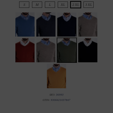
S
M
L
XL
2 XL
3 XL
SKU:
36993
GTIN:
9306621037847