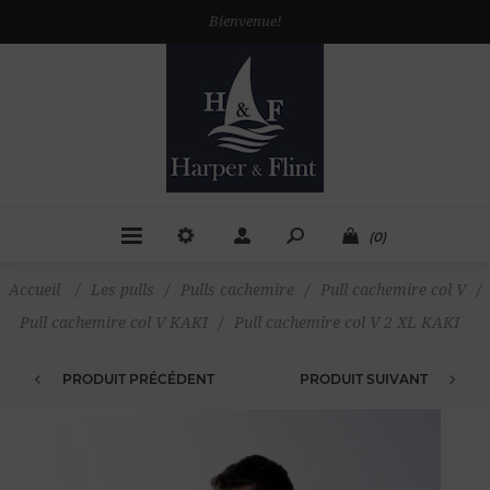
Bienvenue!
(0)
Accueil
/
Les pulls
/
Pulls cachemire
/
Pull cachemire col V
/
Pull cachemire col V KAKI
/
Pull cachemire col V 2 XL KAKI
PRODUIT PRÉCÉDENT
PRODUIT SUIVANT