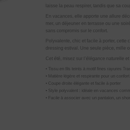
laisse la peau respirer, tandis que sa co
En vacances, elle apporte une allure déc
mer, un déjeuner en terrasse ou une soiré
sans compromis sur le confort.
Polyvalente, chic et facile à porter, cett
dressing estival. Une seule pièce, mille o
Cet été, misez sur l’élégance naturelle et
• Tissu en fils teints à motif fines rayures T
• Matière légère et respirante pour un confort
• Coupe droite élégante et facile à porter
• Style polyvalent : idéale en vacances co
• Facile à associer avec un pantalon, un sho