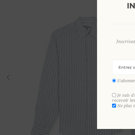
I
Inscrive
S'abonne
Je suis d
recevoir le
Ne plus 