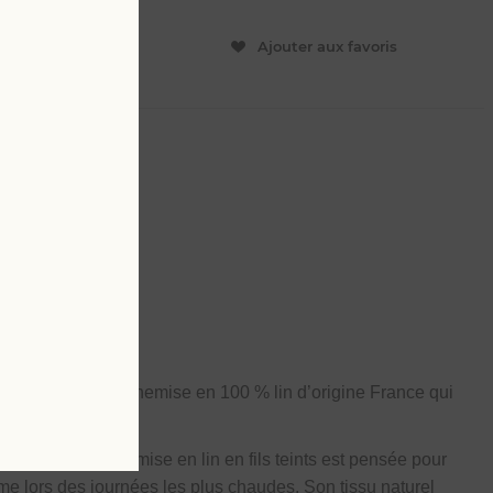
ER
Ajouter aux favoris
L
4 XL
mbridge de notre
chemise en
100 % lin d’origine France
qui
rtable, cette chemise en lin en fils teints est pensée pour
me lors des journées les plus chaudes. Son tissu naturel