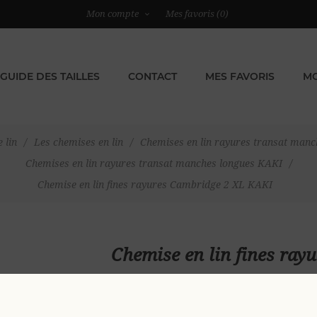
Mon compte
Mes favoris
(0)
GUIDE DES TAILLES
CONTACT
MES FAVORIS
MO
 lin
/
Les chemises en lin
/
Chemises en lin rayures transat manc
Chemises en lin rayures transat manches longues KAKI
/
Chemise en lin fines rayures Cambridge 2 XL KAKI
Chemise en lin fines ra
79,00 €