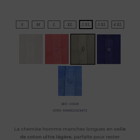
S
M
L
XL
2 XL
3 XL
4 XL
SKU:
35658
GTIN:
9306621024472
La chemise homme manches longues en
voile
de coton ultra légère
, parfaite pour rester