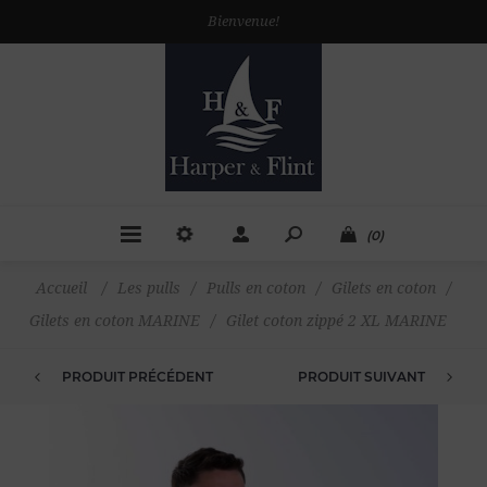
Bienvenue!
(0)
Accueil
/
Les pulls
/
Pulls en coton
/
Gilets en coton
/
Gilets en coton MARINE
/
Gilet coton zippé 2 XL MARINE
PRODUIT PRÉCÉDENT
PRODUIT SUIVANT