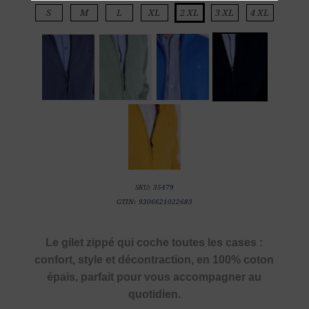
S
M
L
XL
2 XL
3 XL
4 XL
SKU:
35479
GTIN:
9306621022683
Le gilet zippé qui coche toutes les cases :
confort, style et décontraction, en 100% coton
épais, parfait pour vous accompagner au
quotidien.