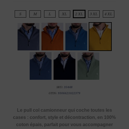
S
M
L
XL
2 XL
3 XL
4 XL
SKU:
35448
GTIN:
9306621022379
Le pull col camionneur qui coche toutes les
cases : confort, style et décontraction, en 100%
coton épais, parfait pour vous accompagner