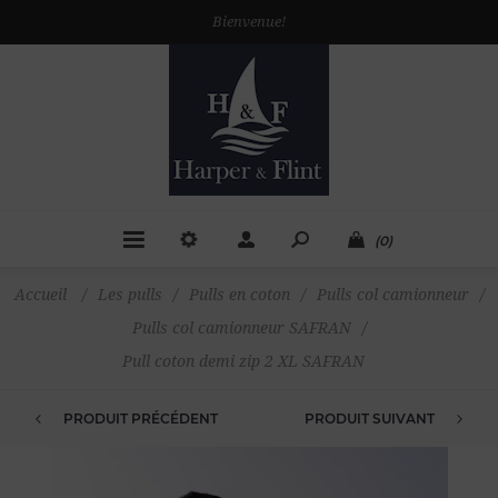
Bienvenue!
(0)
Accueil
/
Les pulls
/
Pulls en coton
/
Pulls col camionneur
/
Pulls col camionneur SAFRAN
/
Pull coton demi zip 2 XL SAFRAN
PRODUIT PRÉCÉDENT
PRODUIT SUIVANT