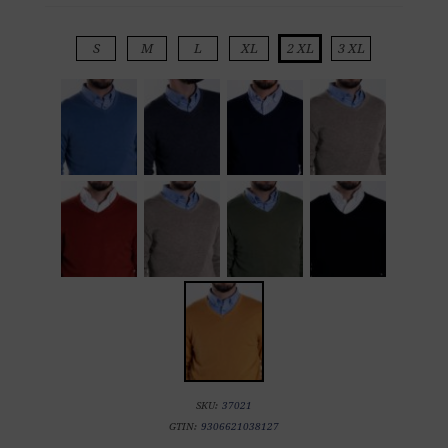
S
M
L
XL
2 XL
3 XL
SKU:
37021
GTIN:
9306621038127