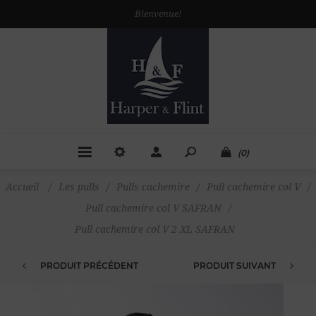
Bienvenue!
(0)
Accueil
/
Les pulls
/
Pulls cachemire
/
Pull cachemire col V
/
Pull cachemire col V SAFRAN
/
Pull cachemire col V 2 XL SAFRAN
PRODUIT PRÉCÉDENT
PRODUIT SUIVANT