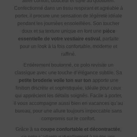
allier confort, douceur et style au quotidien.
Confectionné dans un tissu respirant et agréable à
porter, il procure une sensation de légèreté idéale
pendant les journées ensoleillées. Son toucher
doux et sa texture unique en font une
pièce
essentielle de votre vestiaire estival
, parfaite
pour un look à la fois confortable, moderne et
raffiné.
Entièrement boutonné, ce polo revisite un
classique avec une touche d’élégance subtile. Sa
petite broderie voile ton sur ton
apporte une
finition discrète et sophistiquée, idéale pour ceux
qui apprécient les détails soignés. Facile à porter,
il vous accompagne aussi bien en vacances qu’au
bureau, pour une allure toujours impeccable sans
compromis sur le confort.
Grâce à sa
coupe confortable et décontractée
,
ce polo s’adapte naturellement à toutes vos