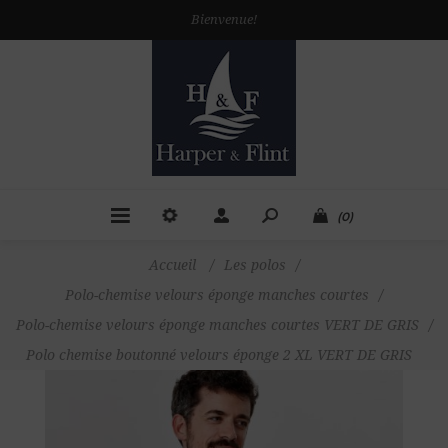
Bienvenue!
(0)
Accueil
/
Les polos
/
Polo-chemise velours éponge manches courtes
/
Polo-chemise velours éponge manches courtes VERT DE GRIS
/
Polo chemise boutonné velours éponge 2 XL VERT DE GRIS