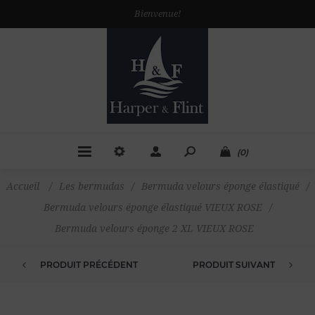
Bienvenue!
(0)
Accueil
/
Les bermudas
/
Bermuda velours éponge élastiqué
/
Bermuda velours éponge élastiqué VIEUX ROSE
/
Bermuda velours éponge 2 XL VIEUX ROSE
PRODUIT PRÉCÉDENT
PRODUIT SUIVANT