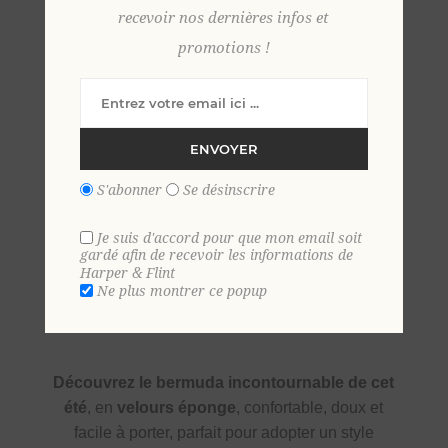
recevoir nos dernières infos et
promotions !
S
M
L
XL
2 XL
ENVOYER
S'abonner
Se désinscrire
Je suis d'accord pour que mon email soit
gardé afin de recevoir les informations de
Harper & Flint
Ne plus montrer ce popup
SKU:
36612
GTIN:
9306621034037
Découvrez le bermuda incontournable de cet
été
, en
velours éponge
, confortable, doux et
facile à porter, parfait pour adopter un style