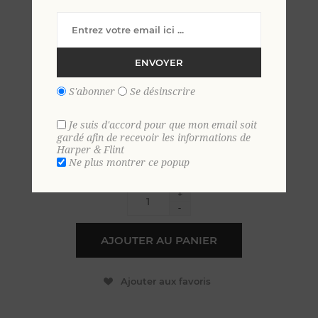
Polo velours éponge uni 2 XL
VIEUX ROSE
ENVOYER
S'abonner
Se désinscrire
49,00 €
Je suis d'accord pour que mon email soit
gardé afin de recevoir les informations de
EN STOCK
Harper & Flint
Ne plus montrer ce popup
+
-
AJOUTER AU PANIER
Ajouter aux favoris