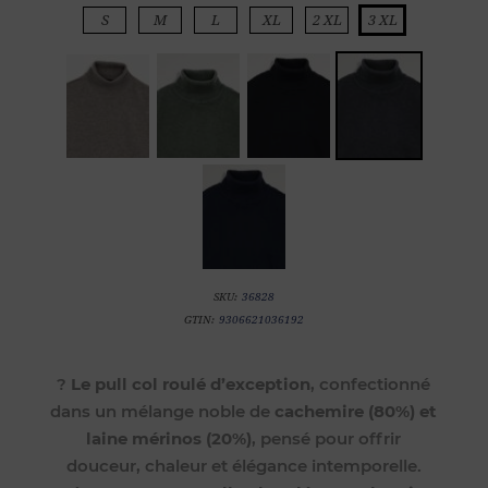
S
M
L
XL
2 XL
3 XL
SKU:
36828
GTIN:
9306621036192
?
Le pull col roulé d’exception
, confectionné
dans un mélange noble de
cachemire (80%) et
laine mérinos (20%)
, pensé pour offrir
douceur, chaleur et élégance intemporelle.