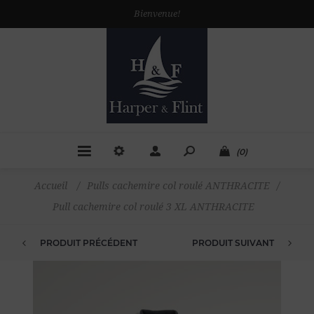
Bienvenue!
(0)
Accueil
/
Pulls cachemire col roulé ANTHRACITE
/
Pull cachemire col roulé 3 XL ANTHRACITE
PRODUIT PRÉCÉDENT
PRODUIT SUIVANT