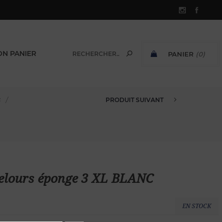
N PANIER
PANIER
(0)
SOUS-TOTAL:
s
/
PRODUIT SUIVANT
POLO CHEMISE BOUTONNÉ VELOU...
velours éponge 3 XL BLANC
EN STOCK