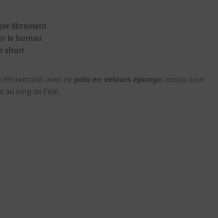
er librement
r le bureau
n short
t décontracté avec ce
polo en velours éponge
, conçu pour
ut au long de l’été.