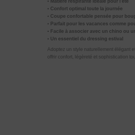
•
Matière respirante idéale pour l’été
•
Confort optimal toute la journée
•
Coupe confortable pensée pour boug
•
Parfait pour les vacances comme pou
•
Facile à associer avec un chino ou u
•
Un essentiel du dressing estival
Adoptez un style naturellement élégant e
offrir confort, légèreté et sophistication to