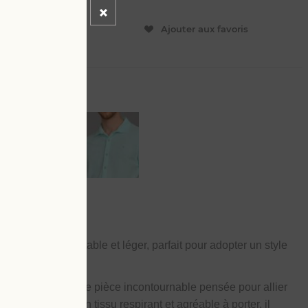
ER
Ajouter aux favoris
rs éponge
, confortable et léger, parfait pour adopter un style
é.
lours éponge
, une pièce incontournable pensée pour allier
nfectionné dans un tissu respirant et agréable à porter, il