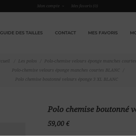
Mon compte
Mes favoris
(0)
GUIDE DES TAILLES
CONTACT
MES FAVORIS
MO
cueil
/
Les polos
/
Polo-chemise velours éponge manches courte
Polo-chemise velours éponge manches courtes BLANC
/
Polo chemise boutonné velours éponge 3 XL BLANC
Polo chemise boutonné 
59,00 €