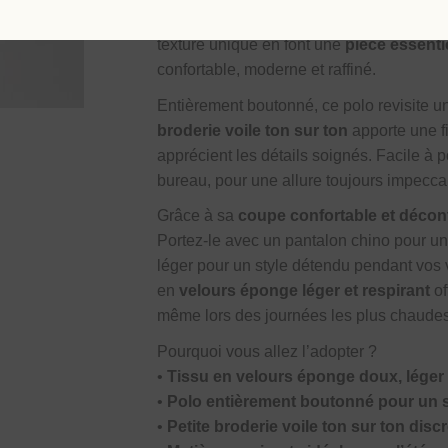
procure une sensation de légèreté idéale
texture unique en font une
pièce essentie
confortable, moderne et raffiné.
Entièrement boutonné, ce polo revisite u
broderie voile ton sur ton
apporte une fi
apprécient les détails soignés. Facile à
bureau, pour une allure toujours impecca
Grâce à sa
coupe confortable et décon
Portez-le avec un pantalon chino pour un
léger pour un style détendu pendant vos
en
velours éponge léger et respirant
of
même lors des journées les plus chaude
Pourquoi vous allez l’adopter ?
•
Tissu en velours éponge doux, léger
•
Polo entièrement boutonné pour un st
•
Petite broderie voile ton sur ton discr