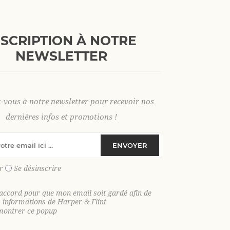
+
AJOUTER AU PANI
-
NSCRIPTION À NOTRE
NEWSLETTER
XL
3 XL
4 XL
z-vous à notre newsletter pour recevoir nos
dernières infos et promotions !
SKU:
35771
ENVOYER
GTIN:
9306621025608
r
Se désinscrire
Découvrez notre polo chemise en
velou
'accord pour que mon email soit gardé afin de
décontracté et élégant tout au long de l’ét
s informations de Harper & Flint
montrer ce popup
Craquez pour notre
polo chemise en ve
confort, douceur et style au quotidien. Co