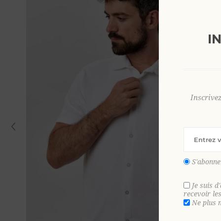
I
Inscrive
S'abonne
Je suis d
recevoir le
Ne plus 