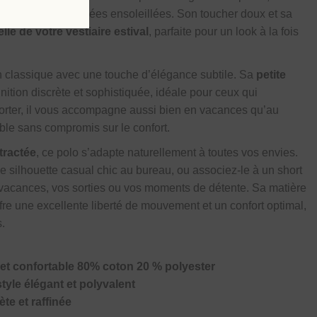
 pendant les journées ensoleillées. Son toucher doux et sa
lle de votre vestiaire estival
, parfaite pour un look à la fois
n classique avec une touche d’élégance subtile. Sa
petite
nition discrète et sophistiquée, idéale pour ceux qui
 porter, il vous accompagne aussi bien en vacances qu’au
ble sans compromis sur le confort.
tractée
, ce polo s’adapte naturellement à toutes vos envies.
e silhouette casual chic au bureau, ou associez-le à un short
 vacances, vos sorties ou vos moments de détente. Sa matière
fre une excellente liberté de mouvement et un confort optimal,
s.
 et confortable 80% coton 20 % polyester
yle élégant et polyvalent
ète et raffinée