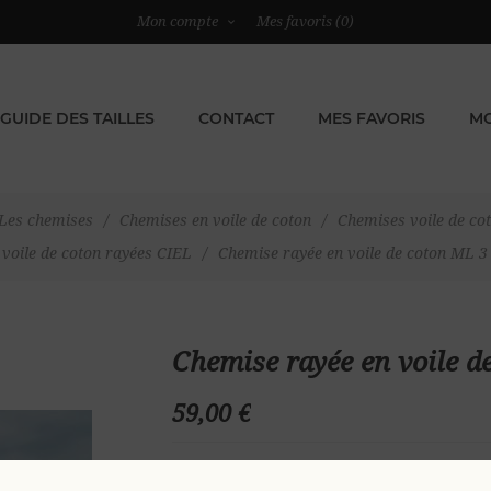
Mon compte
Mes favoris
(0)
GUIDE DES TAILLES
CONTACT
MES FAVORIS
MO
Les chemises
/
Chemises en voile de coton
/
Chemises voile de co
voile de coton rayées CIEL
/
Chemise rayée en voile de coton ML 3
Chemise rayée en voile 
59,00 €