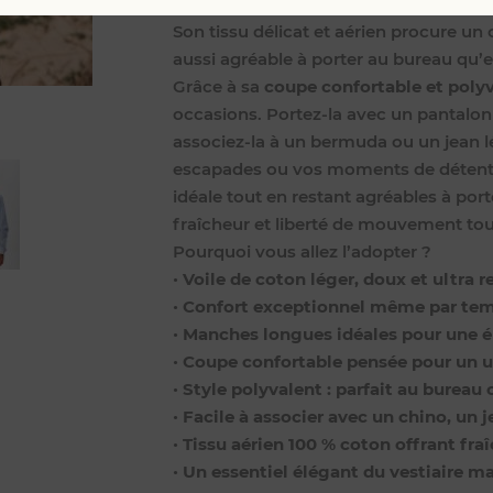
douceur incomparable et laisse circule
Son tissu délicat et aérien procure un
aussi agréable à porter au bureau qu’
Grâce à sa
coupe confortable et poly
occasions. Portez-la avec un pantalon
associez-la à un bermuda ou un jean l
escapades ou vos moments de détent
idéale tout en restant agréables à port
fraîcheur et liberté de mouvement tout
Pourquoi vous allez l’adopter ?
•
Voile de coton léger, doux et ultra r
•
Confort exceptionnel même par te
•
Manches longues idéales pour une é
•
Coupe confortable pensée pour un 
•
Style polyvalent : parfait au bure
•
Facile à associer avec un chino, un
•
Tissu aérien 100 % coton offrant fr
•
Un essentiel élégant du vestiaire ma