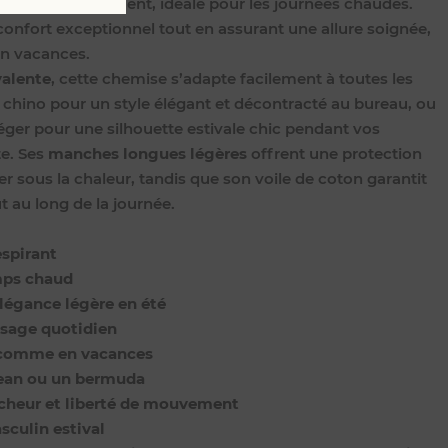
r l’air naturellement, idéale pour les journées chaudes.
 confort exceptionnel tout en assurant une allure soignée,
en vacances.
valente
, cette chemise s’adapte facilement à toutes les
 chino pour un style élégant et décontracté au bureau, ou
éger pour une silhouette estivale chic pendant vos
e. Ses
manches longues légères
offrent une protection
er sous la chaleur, tandis que son voile de coton garantit
 au long de la journée.
espirant
mps chaud
légance légère en été
usage quotidien
au comme en vacances
 jean ou un bermuda
aîcheur et liberté de mouvement
sculin estival