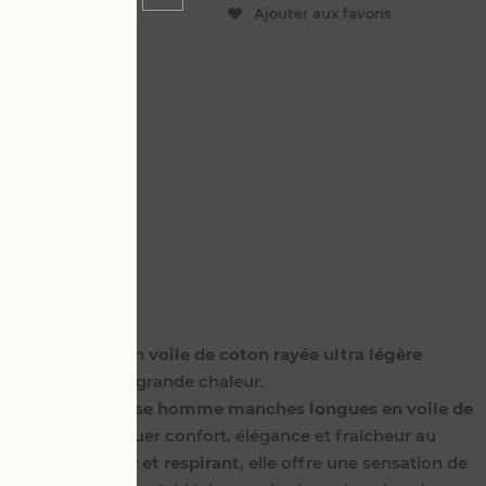
ER
Ajouter aux favoris
L
4 XL
nches longues en
voile de coton rayée ultra légère
ortable même par grande chaleur.
avec notre
chemise homme manches longues en voile de
nsée pour conjuguer confort, élégance et fraîcheur au
le de coton léger et respirant
, elle offre une sensation de