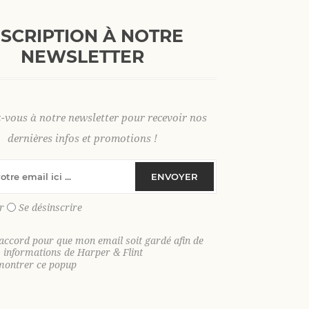
+
AJOUTER AU PANI
-
NSCRIPTION À NOTRE
NEWSLETTER
S
M
L
XL
2 XL
3 X
z-vous à notre newsletter pour recevoir nos
dernières infos et promotions !
SKU:
36281
ENVOYER
GTIN:
9306621030718
r
Se désinscrire
Découvrez notre chemise homme ma
'accord pour que mon email soit gardé afin de
.
Parfaite pour rester élégant et conf
s informations de Harper & Flint
Adoptez une allure légère et raffinée 
montrer ce popup
coton rayée
, une pièce essentielle pe
quotidien. Confectionnée dans un
voi