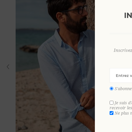
I
Inscrive
S'abonne
Je suis d
recevoir le
Ne plus 