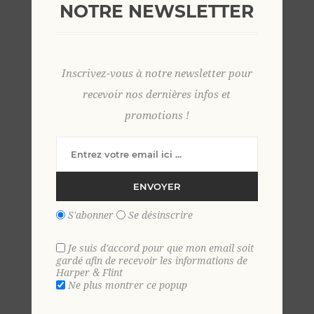
NOTRE NEWSLETTER
Polo en tricot léger 100 %
coton bio 3 XL CREME
Inscrivez-vous à notre newsletter pour
recevoir nos dernières infos et
59,00 €
promotions !
EN STOCK
ENVOYER
+
-
S'abonner
Se désinscrire
AJOUTER AU PANIER
Je suis d'accord pour que mon email soit
gardé afin de recevoir les informations de
Harper & Flint
Ajouter aux favoris
Ne plus montrer ce popup