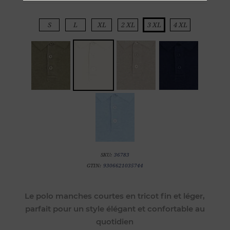
S
L
XL
2 XL
3 XL
4 XL
SKU:
36783
GTIN:
9306621035744
Le polo manches courtes en tricot fin et léger,
parfait pour un style élégant et confortable au
quotidien