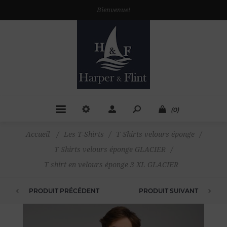
Bienvenue!
(0)
Accueil
/
Les T-Shirts
/
T Shirts velours éponge
/
T Shirts velours éponge GLACIER
/
T shirt en velours éponge 3 XL GLACIER
PRODUIT PRÉCÉDENT
PRODUIT SUIVANT