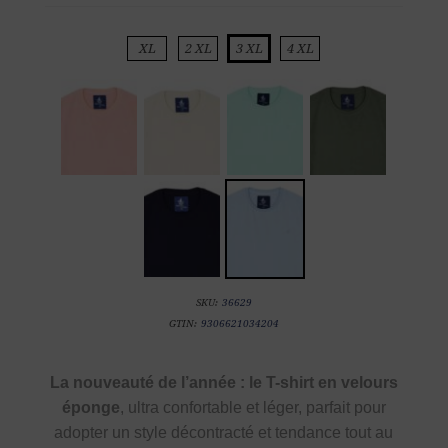
XL
2 XL
3 XL
4 XL
SKU:
36629
GTIN:
9306621034204
La nouveauté de l’année : le T-shirt en velours
éponge
, ultra confortable et léger, parfait pour
adopter un style décontracté et tendance tout au