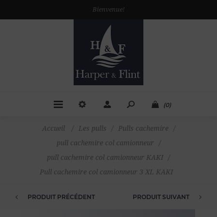
Bienvenue!
(0)
Accueil
/
Les pulls
/
Pulls cachemire
/
pull cachemire col camionneur
/
pull cachemire col camionneur KAKI
/
Pull cachemire col camionneur 3 XL KAKI
PRODUIT PRÉCÉDENT
PRODUIT SUIVANT