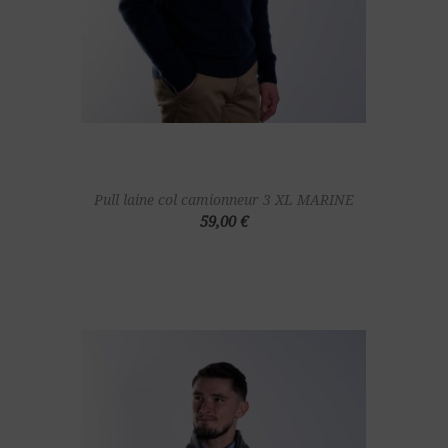
Pull laine col camionneur 3 XL MARINE
59,00 €