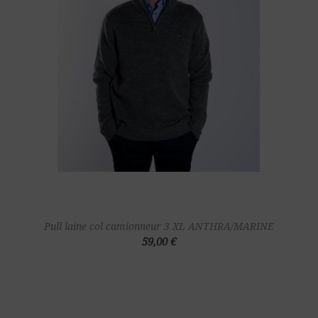
Pull laine col camionneur 3 XL ANTHRA/MARINE
59,00 €