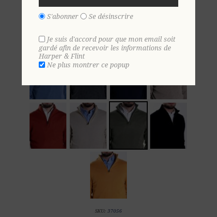
S'abonner
Se désinscrire
S
M
L
XL
2 XL
3 XL
Je suis d'accord pour que mon email soit
gardé afin de recevoir les informations de
Harper & Flint
Ne plus montrer ce popup
SKU:
37056