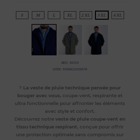
S
M
L
XL
2 XL
3 XL
4 XL
SKU:
36516
GTIN:
9306621033078
?
La veste de pluie technique pensée pour
bouger avec vous
, coupe-vent, respirante et
ultra fonctionnelle pour affronter les éléments
avec style et confort.
Découvrez notre
veste de pluie coupe-vent en
tissu technique respirant
, conçue pour offrir
une protection optimale sans compromis sur