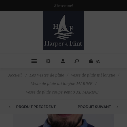
Bienvenue!
(0)
Accueil
/
Les vestes de pluie
/
Veste de pluie mi longue
/
Veste de pluie mi longue MARINE
/
Veste de pluie coupe vent 3 XL MARINE
PRODUIT PRÉCÉDENT
PRODUIT SUIVANT