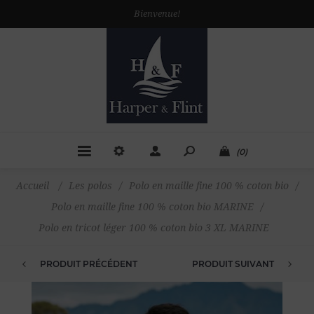
Bienvenue!
(0)
Accueil
/
Les polos
/
Polo en maille fine 100 % coton bio
/
Polo en maille fine 100 % coton bio MARINE
/
Polo en tricot léger 100 % coton bio 3 XL MARINE
PRODUIT PRÉCÉDENT
PRODUIT SUIVANT