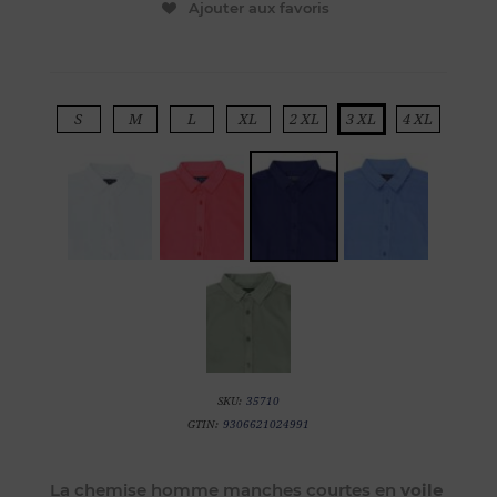
Ajouter aux favoris
S
M
L
XL
2 XL
3 XL
4 XL
SKU:
35710
GTIN:
9306621024991
La chemise homme manches courtes en
voile