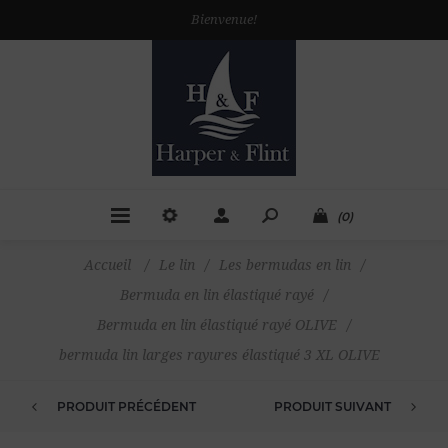
Bienvenue!
(0)
Accueil
/
Le lin
/
Les bermudas en lin
/
Bermuda en lin élastiqué rayé
/
Bermuda en lin élastiqué rayé OLIVE
/
bermuda lin larges rayures élastiqué 3 XL OLIVE
PRODUIT PRÉCÉDENT
PRODUIT SUIVANT