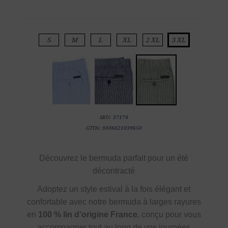
S
M
L
XL
2 XL
3 XL
SKU:
37174
GTIN:
9306621039650
Découvrez le bermuda parfait pour un été
décontracté
Adoptez un style estival à la fois élégant et
confortable avec notre bermuda à larges rayures
en
100 % lin d’origine France
, conçu pour vous
accompagner tout au long de vos journées