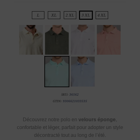
L
XL
2 XL
3 XL
4 XL
SKU:
36562
GTIN:
9306621033535
Découvrez notre polo en
velours éponge
,
confortable et léger, parfait pour adopter un style
décontracté tout au long de l’été.