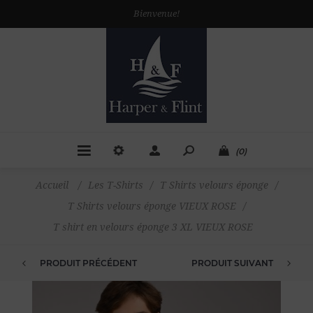
Bienvenue!
(0)
Accueil
/
Les T-Shirts
/
T Shirts velours éponge
/
T Shirts velours éponge VIEUX ROSE
/
T shirt en velours éponge 3 XL VIEUX ROSE
PRODUIT PRÉCÉDENT
PRODUIT SUIVANT