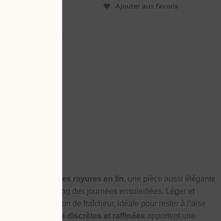
ER
Ajouter aux favoris
50
ant et confortable
muda chino à fines rayures en lin
, une pièce aussi élégante
pagner tout au long des journées ensoleillées. Léger et
e agréable sensation de fraîcheur, idéale pour rester à l’aise
. Ses
fines rayures discrètes et raffinées
apportent une