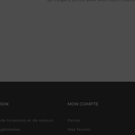
ION
MON COMPTE
de livraisons et de retours
Panier
 générales
Mes favoris