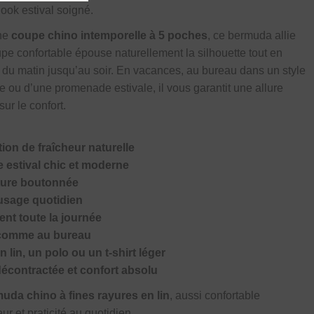
look estival soigné.
une
coupe chino intemporelle à 5 poches
, ce bermuda allie
upe confortable épouse naturellement la silhouette tout en
 du matin jusqu’au soir. En vacances, au bureau dans un style
se ou d’une promenade estivale, il vous garantit une allure
ur le confort.
tion de fraîcheur naturelle
e estival chic et moderne
ture boutonnée
usage quotidien
ent toute la journée
s comme au bureau
 lin, un polo ou un t-shirt léger
 décontractée et confort absolu
uda chino à fines rayures en lin
, aussi confortable
ur et praticité au quotidien.