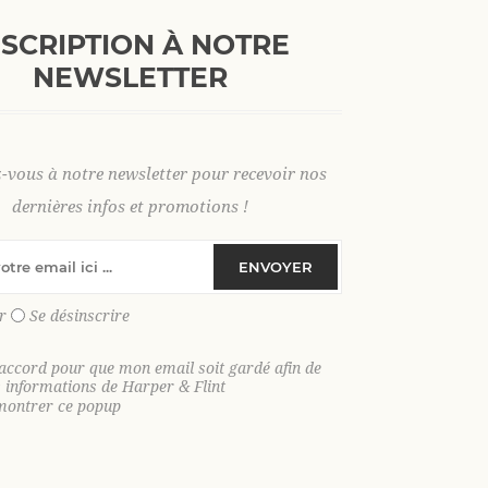
+
AJOUTER AU PANI
-
NSCRIPTION À NOTRE
NEWSLETTER
38
40
42
44
46
48
z-vous à notre newsletter pour recevoir nos
dernières infos et promotions !
ENVOYER
SKU:
36696
GTIN:
9306621034877
r
Se désinscrire
Le bermuda chino parfait pour un été élég
'accord pour que mon email soit gardé afin de
s informations de Harper & Flint
Affirmez votre style estival avec notre
ber
montrer ce popup
que confortable, pensée pour vous accom
naturellement respirant, le lin procure un
même lorsque les températures montent