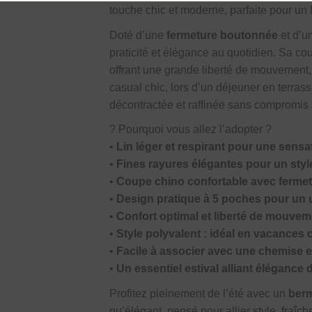
touche chic et moderne, parfaite pour un 
Doté d’une
fermeture boutonnée
et d’
praticité et élégance au quotidien. Sa co
offrant une grande liberté de mouvement,
casual chic, lors d’un déjeuner en terras
décontractée et raffinée sans compromis s
?
Pourquoi vous allez l’adopter ?
•
Lin léger et respirant pour une sensa
•
Fines rayures élégantes pour un styl
•
Coupe chino confortable avec ferme
•
Design pratique à 5 poches pour un 
•
Confort optimal et liberté de mouvem
•
Style polyvalent : idéal en vacance
•
Facile à associer avec une chemise en
•
Un essentiel estival alliant élégance
Profitez pleinement de l’été avec un
berm
qu’élégant, pensé pour allier style, fraîche