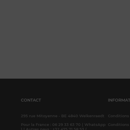
CONTACT
INFORMAT
295 rue Mitoyenne - BE 4840 Welkenraedt
Conditions 
Pour la France : 06 29 33 63 70 ( WhatsApp
Conditions
) | Autres pays : +32 475 71 58 53 (