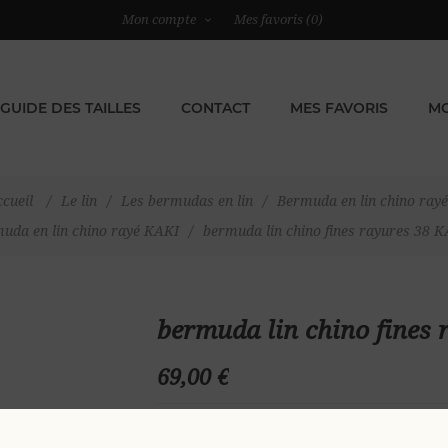
Mon compte
Mes favoris
(0)
GUIDE DES TAILLES
CONTACT
MES FAVORIS
MO
cueil
/
Le lin
/
Les bermudas en lin
/
Bermuda en lin chino rayé
uda en lin chino rayé KAKI
/
bermuda lin chino fines rayures 38 
bermuda lin chino fines
69,00 €