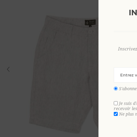
I
Inscrive
S'abonne
Je suis d
recevoir le
Ne plus 