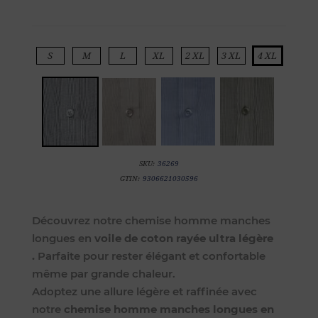
S
M
L
XL
2 XL
3 XL
4 XL
SKU:
36269
GTIN:
9306621030596
Découvrez notre chemise homme manches
longues en
voile de coton rayée ultra légère
.
Parfaite pour rester élégant et confortable
même par grande chaleur.
Adoptez une allure légère et raffinée avec
notre
chemise homme manches longues en