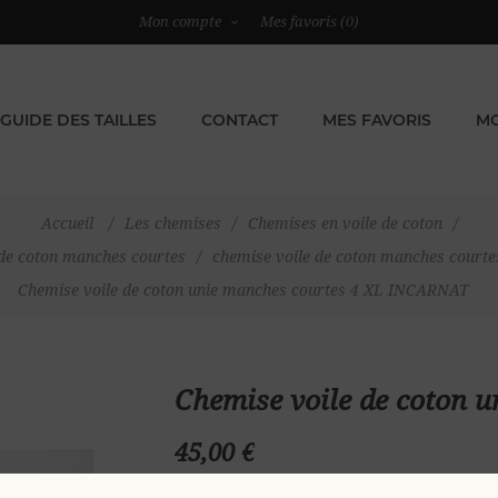
Mon compte
Mes favoris
(0)
GUIDE DES TAILLES
CONTACT
MES FAVORIS
MO
Accueil
/
Les chemises
/
Chemises en voile de coton
/
 de coton manches courtes
/
chemise voile de coton manches cour
Chemise voile de coton unie manches courtes 4 XL INCARNAT
Chemise voile de coton 
45,00 €