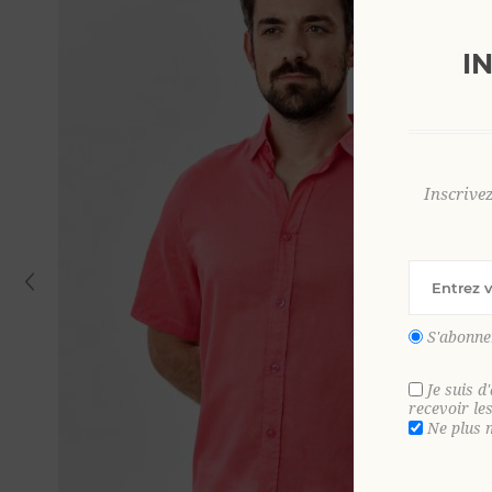
I
Inscrive
S'abonne
Je suis d
recevoir le
Ne plus 