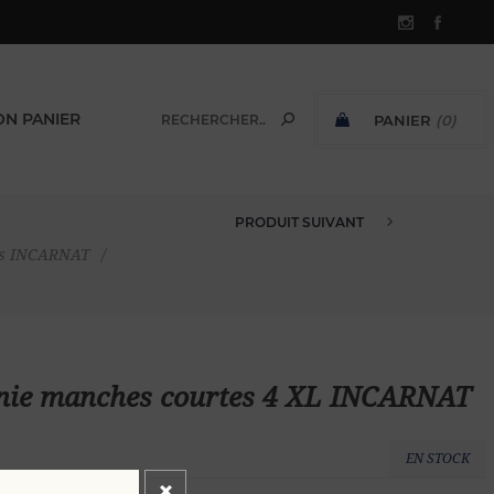
N PANIER
PANIER
(0)
SOUS-TOTAL:
PRODUIT SUIVANT
CHEMISE VOILE DE COTON UNIE...
tes INCARNAT
/
unie manches courtes 4 XL INCARNAT
EN STOCK