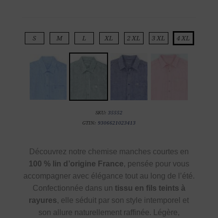
S
M
L
XL
2 XL
3 XL
4 XL
SKU:
35552
GTIN:
9306621023413
Découvrez notre chemise manches courtes en
100 % lin d’origine France
, pensée pour vous
accompagner avec élégance tout au long de l’été.
Confectionnée dans un
tissu en fils teints à
rayures
, elle séduit par son style intemporel et
son allure naturellement raffinée. Légère,