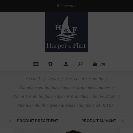
Bienvenue!
(0)
Accueil
/
Le lin
/
Les chemises en lin
/
Chemises en lin fines rayures manches courtes
/
Chemises en lin fines rayures manches courtes KAKI
/
Chemise en lin rayée manches courtes 4 XL KAKI
PRODUIT PRÉCÉDENT
PRODUIT SUIVANT