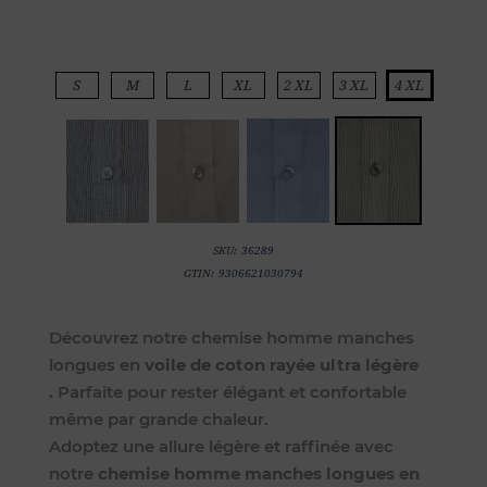
S
M
L
XL
2 XL
3 XL
4 XL
SKU:
36289
GTIN:
9306621030794
Découvrez notre chemise homme manches
longues en
voile de coton rayée ultra légère
.
Parfaite pour rester élégant et confortable
même par grande chaleur.
Adoptez une allure légère et raffinée avec
notre
chemise homme manches longues en