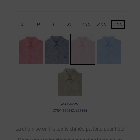
S
M
L
XL
2 XL
3 XL
4 XL
SKU:
35597
GTIN:
9306621023864
La chemise en fils teints chinée parfaite pour l’été