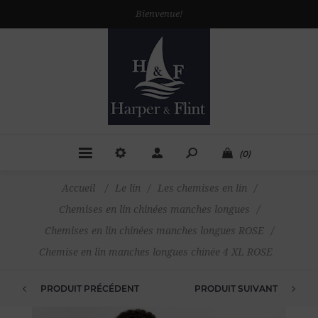
Bienvenue!
(0)
Accueil
/
Le lin
/
Les chemises en lin
/
Chemises en lin chinées manches longues
/
Chemises en lin chinées manches longues ROSE
/
Chemise en lin manches longues chinée 4 XL ROSE
PRODUIT PRÉCÉDENT
PRODUIT SUIVANT