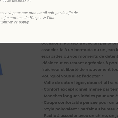
r
Se désinscrire
coton
, une pièce essentielle pensée p
Confectionnée dans un
voile de coton
'accord pour que mon email soit gardé afin de
incomparable et laisse circuler l’air n
s informations de Harper & Flint
montrer ce popup
délicat et aérien procure un confort e
agréable à porter au bureau qu’en va
Grâce à sa
coupe confortable et poly
occasions. Portez-la avec un pantalon
associez-la à un bermuda ou un jean l
escapades ou vos moments de détent
idéale tout en restant agréables à port
fraîcheur et liberté de mouvement tout
Pourquoi vous allez l’adopter ?
•
Voile de coton léger, doux et ultra r
•
Confort exceptionnel même par te
•
Manches longues idéales pour une é
•
Coupe confortable pensée pour un 
•
Style polyvalent : parfait au bure
•
Facile à associer avec un chino, un