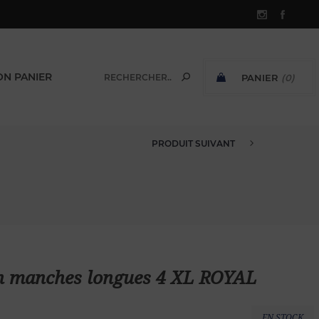
N PANIER
PANIER
(0)
SOUS-TOTAL:
PRODUIT SUIVANT
CHEMISE EN VOILE DE COTON M...
on manches longues 4 XL ROYAL
EN STOCK