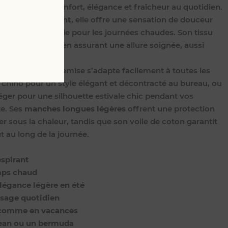
our conjuguer confort, élégance et fraîcheur au quotidien.
 léger et respirant
, elle offre une sensation de douceur
aturellement, idéale pour les journées chaudes. Son tissu
xceptionnel tout en assurant une allure soignée, aussi
cances.
valente
, cette chemise s’adapte facilement à toutes les
 chino pour un style élégant et décontracté au bureau, ou
éger pour une silhouette estivale chic pendant vos
e. Ses
manches longues légères
offrent une protection
er sous la chaleur, tandis que son voile de coton garantit
 au long de la journée.
espirant
mps chaud
légance légère en été
usage quotidien
au comme en vacances
 jean ou un bermuda