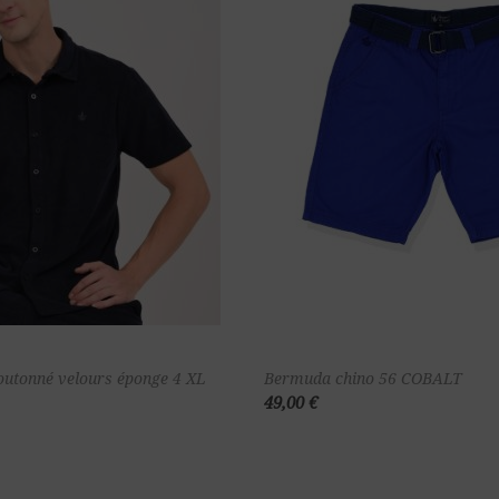
Ajouter au
Ajou
outonné velours éponge 4 XL
Bermuda chino 56 COBALT
49,00 €
panier
pa