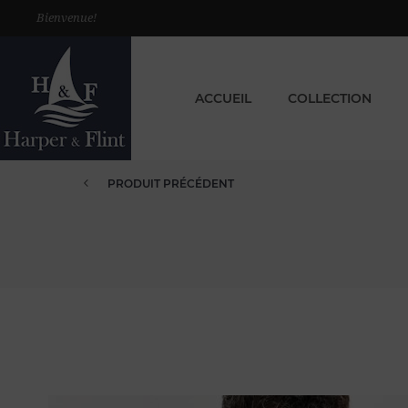
Bienvenue!
ACCUEIL
COLLECTION
PRODUIT PRÉCÉDENT
CHEMISE EN VOILE DE COTON M...