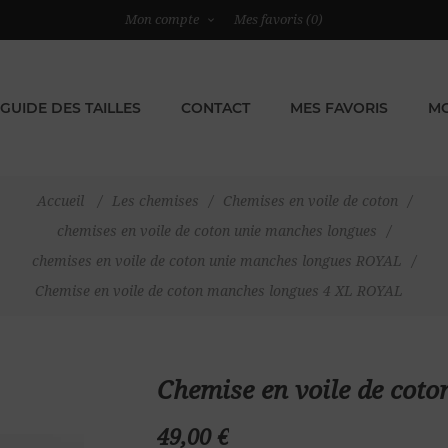
Mon compte
Mes favoris
(0)
GUIDE DES TAILLES
CONTACT
MES FAVORIS
MO
Accueil
/
Les chemises
/
Chemises en voile de coton
/
chemises en voile de coton unie manches longues
/
chemises en voile de coton unie manches longues ROYAL
/
Chemise en voile de coton manches longues 4 XL ROYAL
Chemise en voile de cot
49,00 €