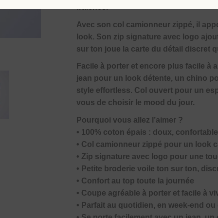
fraîches.
Avec son col camionneur zippé, il app
look. Son zip signature avec logo ajoute
sur ton joue la carte du détail discret qu
Facile à porter et encore plus facile à 
jean pour un look détente, un chino p
style effortless. Col ouvert pour un e
vous de choisir le mood du jour.
Pourquoi vous allez l’aimer ?
• 100% coton épais : doux, confortable
• Col camionneur zippé pour un look 
• Zip signature avec logo pour une to
• Petite broderie voile ton sur ton, dis
• Confort au top toute la journée
• Coupe agréable à porter et facile à vi
• Parfait au quotidien, en week-end ou 
• Se porte facilement avec un jean, un