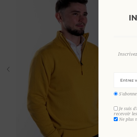
I
Inscrive
S'abonne
Je suis d
recevoir le
Ne plus 