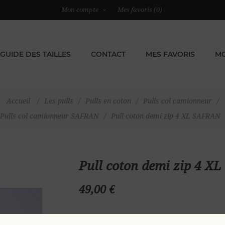
Mon compte
Mes favoris
(0)
GUIDE DES TAILLES
CONTACT
MES FAVORIS
MO
Accueil
/
Les pulls
/
Pulls en coton
/
Pulls col camionneur
/
Pulls col camionneur SAFRAN
/
Pull coton demi zip 4 XL SAFRAN
Pull coton demi zip 4 X
49,00 €