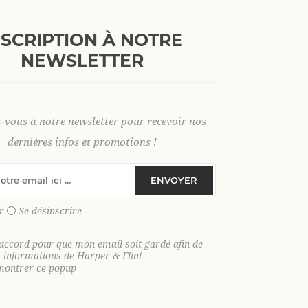
+
AJOUTER AU PANI
-
NSCRIPTION À NOTRE
NEWSLETTER
S
M
L
XL
2 XL
3 X
z-vous à notre newsletter pour recevoir nos
dernières infos et promotions !
SKU:
35450
ENVOYER
GTIN:
9306621022393
r
Se désinscrire
Le pull col camionneur qui coche toute
coton épais, parfait pour vous accomp
'accord pour que mon email soit gardé afin de
s informations de Harper & Flint
Adoptez notre pull col camionneur en 1
montrer ce popup
confort, allure casual et petits détails
sensation douce et agréable tout en ga