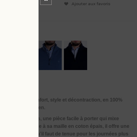
ER
Ajouter aux favoris
L
4 XL
s les cases : confort, style et décontraction, en 100%
agner au quotidien.
00% coton épais, une pièce facile à porter qui mixe
 bien pensés. Grâce à sa maille en coton épais, il offre une
rdant juste ce qu’il faut de tenue pour les journées plus