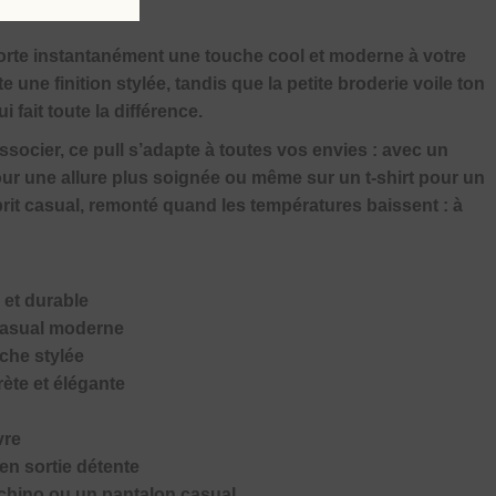
orte instantanément une touche cool et moderne à votre
 une finition stylée, tandis que la petite broderie voile ton
i fait toute la différence.
associer, ce pull s’adapte à toutes vos envies : avec un
our une allure plus soignée ou même sur un t-shirt pour un
sprit casual, remonté quand les températures baissent : à
 et durable
casual moderne
uche stylée
crète et élégante
vre
en sortie détente
 chino ou un pantalon casual