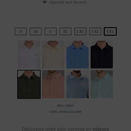
Ajouter aux favoris
S
M
L
XL
2 XL
3 XL
4 XL
SKU:
35800
GTIN:
9306621025899
Découvrez notre polo chemise en
velours