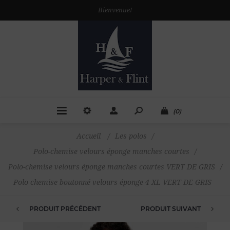
Bienvenue!
(0)
Accueil
/
Les polos
/
Polo-chemise velours éponge manches courtes
/
Polo-chemise velours éponge manches courtes VERT DE GRIS
/
Polo chemise boutonné velours éponge 4 XL VERT DE GRIS
PRODUIT PRÉCÉDENT
PRODUIT SUIVANT