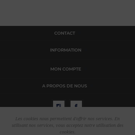
CONTACT
INFORMATION
MON COMPTE
A PROPOS DE NOUS
Les cookies nous permettent d'offrir nos services. En
utilisant nos services, vous acceptez notre utilisation des
Copyright © 2026 Harper & Flint. Tous droits réservés.
cookies.