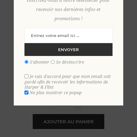
Inscrivez-vous à notre newsletter pour
recevoir nos dernières infos et
promotions !
Polo chemise boutonné
velours éponge 4 XL VERT DE
GRIS
ENVOYER
S'abonner
Se désinscrire
59,00 €
Je suis d'accord pour que mon email soit
EN STOCK
gardé afin de recevoir les informations de
Harper & Flint
Ne plus montrer ce popup
+
-
AJOUTER AU PANIER