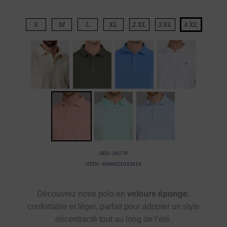
S
M
L
XL
2 XL
3 XL
4 XL
SKU:
36570
GTIN:
9306621033610
Découvrez notre polo en
velours éponge
,
confortable et léger, parfait pour adopter un style
décontracté tout au long de l’été.