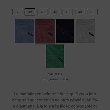
38
40
42
44
46
48
50
SKU:
36339
GTIN:
9306621031296
Le pantalon en velours côtelé qu’il vous faut
cette saison, conçu en velours côtelé avec 3%
d’élasthane, à la fois très léger, confortable et