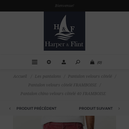
Bienvenue!
(0)
Accueil
/
Les pantalons
/
Pantalon velours côtelé
/
Pantalon velours côtelé FRAMBOISE
/
Pantalon chino velours côtelé 40 FRAMBOISE
PRODUIT PRÉCÉDENT
PRODUIT SUIVANT