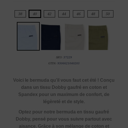
38
40
42
44
46
48
50
SKU:
37229
GTIN:
9306621040205
Voici le bermuda qu’il vous faut cet été ! Conçu
dans un tissu Dobby gaufré en coton et
Spandex pour un maximum de confort, de
légèreté et de style.
Optez pour notre bermuda en tissu gaufré
Dobby, pensé pour vous suivre partout avec
aisance. Grâce à son mélange de coton et