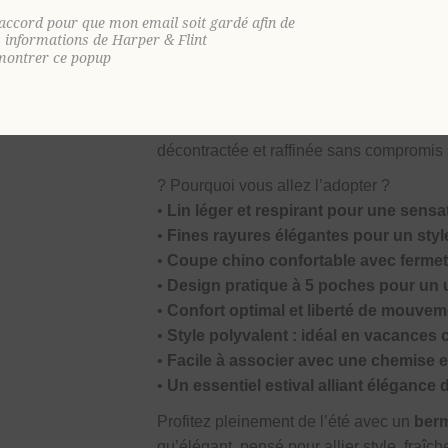
touche chic et moderne, parfaite pour un 
'accord pour que mon email soit gardé afin de
s informations de Harper & Flint
Doté d’une
fermeture boutonnée
et d’
montrer ce popup
praticité et élégance au quotidien. Sa co
offrant une grande liberté de mouvement,
casual chic, lors d’un déjeuner en terras
décontractée et raffinée sans compromis s
?
Pourquoi vous allez l’adopter ?
•
Lin léger et respirant pour une sensa
•
Fines rayures élégantes pour un styl
•
Coupe chino confortable avec ferme
•
Design pratique à 5 poches pour un 
•
Confort optimal et liberté de mouvem
•
Style polyvalent : idéal en vacance
•
Facile à associer avec une chemise en
•
Un essentiel estival alliant élégance
Profitez pleinement de l’été avec un
berm
qu’élégant, pensé pour allier style, fraîche