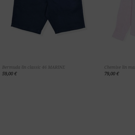
Ajouter au
Bermuda lin classic 46 MARINE
Chemise lin ma
59,00 €
79,00 €
panier