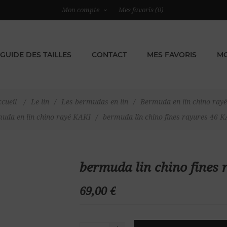
Mon compte
Mes favoris
(0)
GUIDE DES TAILLES
CONTACT
MES FAVORIS
MO
cueil
/
Le lin
/
Les bermudas en lin
/
Bermuda en lin chino rayé
uda en lin chino rayé KAKI
/
bermuda lin chino fines rayures 46 
bermuda lin chino fines
69,00 €