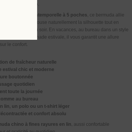
look estival soigné.
une
coupe chino intemporelle à 5 poches
, ce bermuda allie
upe confortable épouse naturellement la silhouette tout en
 du matin jusqu’au soir. En vacances, au bureau dans un style
se ou d’une promenade estivale, il vous garantit une allure
ur le confort.
tion de fraîcheur naturelle
e estival chic et moderne
ture boutonnée
usage quotidien
ent toute la journée
s comme au bureau
 lin, un polo ou un t-shirt léger
 décontractée et confort absolu
uda chino à fines rayures en lin
, aussi confortable
ur et praticité au quotidien.