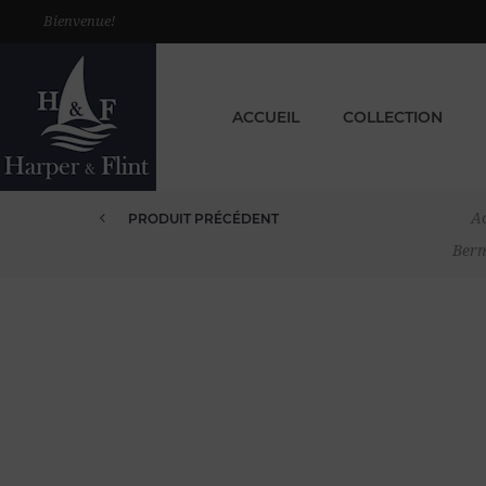
Bienvenue!
ACCUEIL
COLLECTION
Ac
PRODUIT PRÉCÉDENT
BERMUDA LIN CHINO FINES RAY...
Berm