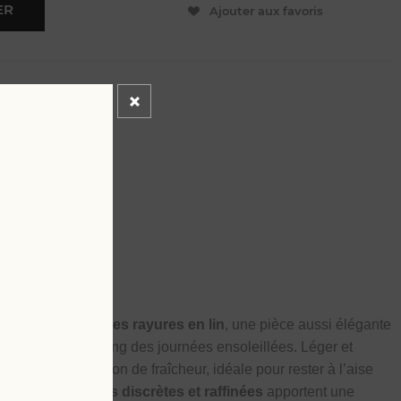
ER
Ajouter aux favoris
50
ant et confortable
muda chino à fines rayures en lin
, une pièce aussi élégante
pagner tout au long des journées ensoleillées. Léger et
e agréable sensation de fraîcheur, idéale pour rester à l’aise
. Ses
fines rayures discrètes et raffinées
apportent une