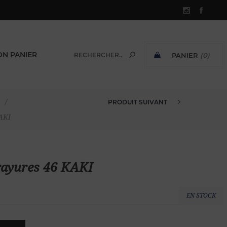
N PANIER
PANIER
(0)
SOUS-TOTAL:
/
PRODUIT SUIVANT
BERMUDA LIN CHINO FINES RAY...
KAKI
 rayures 46 KAKI
EN STOCK