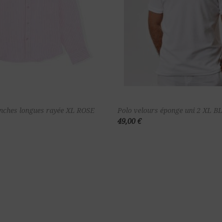
Ajouter au
Ajou
nches longues rayée XL ROSE
Polo velours éponge uni 2 XL 
49,00 €
panier
pa