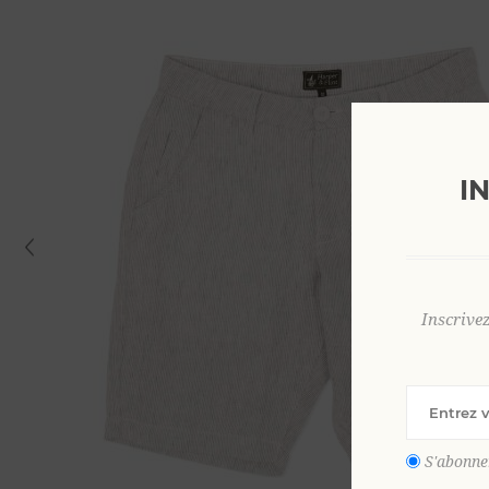
I
Inscrive
S'abonne