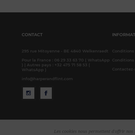
CONTACT
INFORMAT
295 rue Mitoyenne - BE 4840 Welkenraedt
Conditions 
Pour la France : 06 29 33 63 70 ( WhatsApp
Conditions
) | Autres pays : +32 475 71 58 53 (
Contactez
WhatsApp )
info@harperandflint.com
Les cookies nous permettent d'offrir nos s
Cop