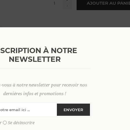
+
AJOUTER AU PANI
-
38
40
42
44
46
48
NSCRIPTION À NOTRE
NEWSLETTER
SKU:
36709
GTIN:
9306621035003
z-vous à notre newsletter pour recevoir nos
dernières infos et promotions !
Le bermuda chino parfait pour un été élég
Affirmez votre style estival avec notre
ber
ENVOYER
que confortable, pensée pour vous accom
naturellement respirant, le lin procure un
r
Se désinscrire
même lorsque les températures montent