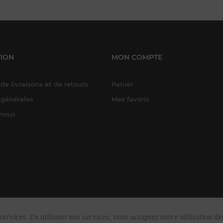
ION
MON COMPTE
de livraisons et de retours
Panier
 générales
Mes favoris
-nous
ervices. En utilisant nos services, vous acceptez notre utilisation de
yright © 2026 Harper & Flint. Tous droits réservés.
Powered by
nopComme