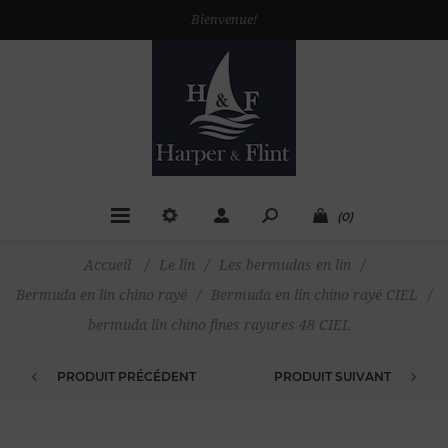
Bienvenue!
(0)
Accueil
/
Le lin
/
Les bermudas en lin
/
Bermuda en lin chino rayé
/
Bermuda en lin chino rayé CIEL
/
bermuda lin chino fines rayures 48 CIEL
PRODUIT PRÉCÉDENT
PRODUIT SUIVANT