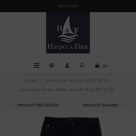
Bienvenue!
(0)
Accueil
/
Jean coupe regular DARK BLUE
/
Jean coupe droite denim stretch 48 DARK BLUE
PRODUIT PRÉCÉDENT
PRODUIT SUIVANT