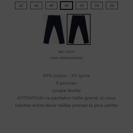
42
44
46
48
50
54
56
SKU:
35507
GTIN:
9306621022966
97% coton - 3% lycra
5 poches
coupe droite
ATTENTION ce pantalon taille grand. si vous
hésitez entre deux tailles prenez la plus petite