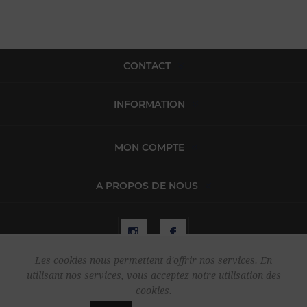
CONTACT
INFORMATION
MON COMPTE
A PROPOS DE NOUS
Les cookies nous permettent d'offrir nos services. En
utilisant nos services, vous acceptez notre utilisation des
Copyright © 2026 Harper & Flint. Tous droits réservés.
cookies.