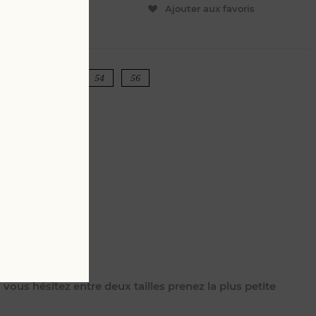
ER
Ajouter aux favoris
50
52
54
56
vous hésitez entre deux tailles prenez la plus petite