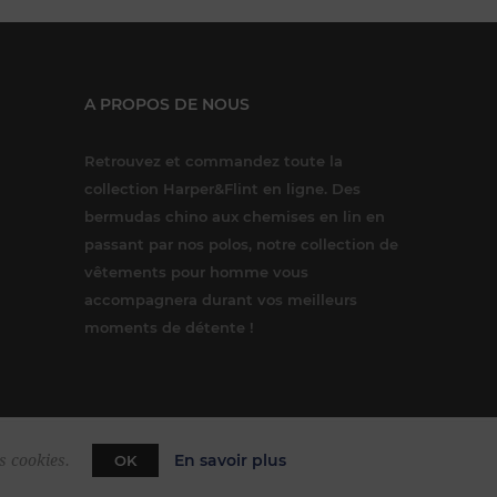
A PROPOS DE NOUS
Retrouvez et commandez toute la
collection Harper&Flint en ligne. Des
bermudas chino aux chemises en lin en
passant par nos polos, notre collection de
vêtements pour homme vous
accompagnera durant vos meilleurs
moments de détente !
En savoir plus
s cookies.
OK
rce