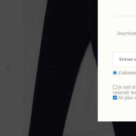
Inscrive
S'abonne
Je suis d
recevoir le
Ne plus 