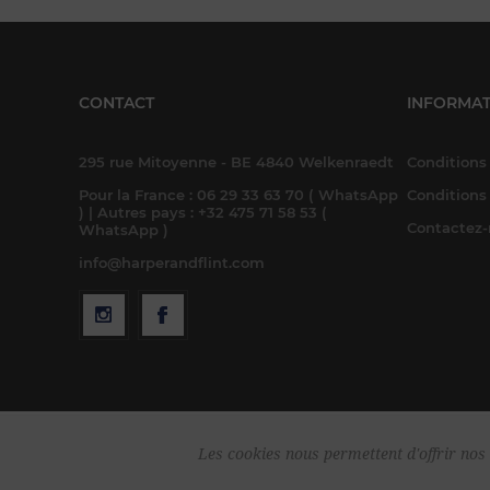
CONTACT
INFORMAT
295 rue Mitoyenne - BE 4840 Welkenraedt
Conditions 
Pour la France : 06 29 33 63 70 ( WhatsApp
Conditions
) | Autres pays : +32 475 71 58 53 (
Contactez
WhatsApp )
info@harperandflint.com
Les cookies nous permettent d'offrir nos 
Cop