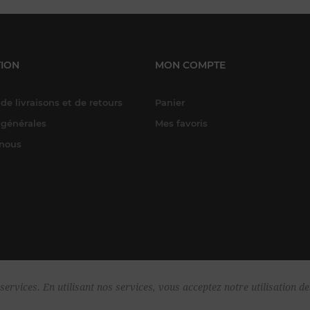
ION
MON COMPTE
de livraisons et de retours
Panier
 générales
Mes favoris
-nous
services. En utilisant nos services, vous acceptez notre utilisation de
yright © 2026 Harper & Flint. Tous droits réservés.
Powered by
nopComme