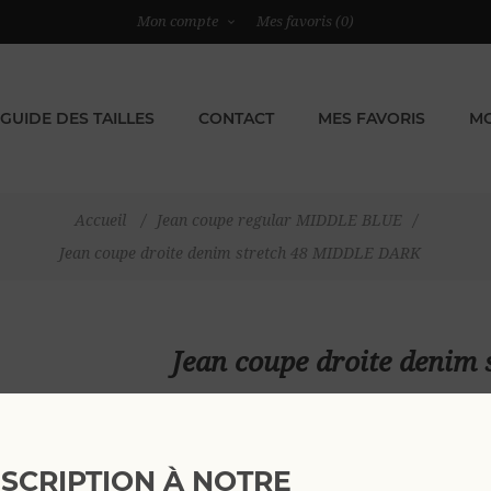
Mon compte
Mes favoris
(0)
GUIDE DES TAILLES
CONTACT
MES FAVORIS
MO
Accueil
/
Jean coupe regular MIDDLE BLUE
/
Jean coupe droite denim stretch 48 MIDDLE DARK
Jean coupe droite deni
79,00 €
NSCRIPTION À NOTRE