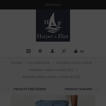
Bienvenue!
(0)
Accueil
/
Les pantalons
/
Pantalon velours côtelé
/
Pantalon velours côtelé CIEL
/
Pantalon chino velours côtelé 50 CIEL
PRODUIT PRÉCÉDENT
PRODUIT SUIVANT