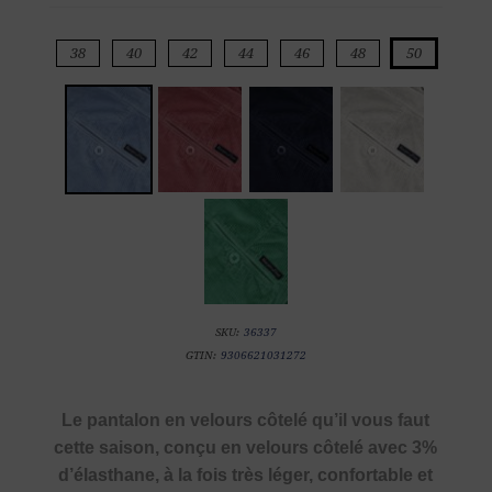
38
40
42
44
46
48
50
SKU:
36337
GTIN:
9306621031272
Le pantalon en velours côtelé qu’il vous faut
cette saison, conçu en velours côtelé avec 3%
d’élasthane, à la fois très léger, confortable et