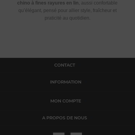
chino à fines rayures en lin
, aussi confortable
qu’élégant, pensé pour allier style, fraîcheur et
praticité au quotidien.
CONTACT
INFORMATION
MON COMPTE
A PROPOS DE NOUS