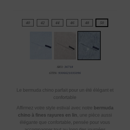
40
42
44
46
48
50
SKU:
36718
GTIN:
9306621035096
Le bermuda chino parfait pour un été élégant et
confortable
Affirmez votre style estival avec notre
bermuda
chino à fines rayures en lin
, une pièce aussi
élégante que confortable, pensée pour vous
accompagner tout au long des journées