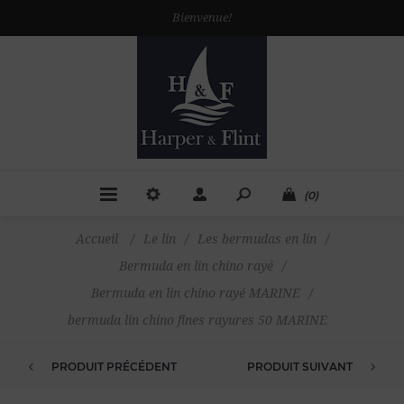
Bienvenue!
(0)
Accueil
/
Le lin
/
Les bermudas en lin
/
Bermuda en lin chino rayé
/
Bermuda en lin chino rayé MARINE
/
bermuda lin chino fines rayures 50 MARINE
PRODUIT PRÉCÉDENT
PRODUIT SUIVANT