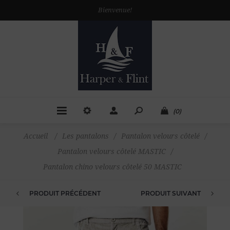
Bienvenue!
(0)
Accueil
/
Les pantalons
/
Pantalon velours côtelé
/
Pantalon velours côtelé MASTIC
/
Pantalon chino velours côtelé 50 MASTIC
PRODUIT PRÉCÉDENT
PRODUIT SUIVANT