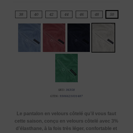
38
40
42
44
46
48
50
SKU:
36358
GTIN:
9306621031487
Le pantalon en velours côtelé qu’il vous faut
cette saison, conçu en velours côtelé avec 3%
d’élasthane, à la fois très léger, confortable et